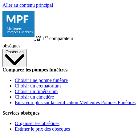
Aller au contenu principal
er
🏆
1
comparateur
obsèques
Obsèques
Comparer les pompes funèbres
Choisir une pompe funèbre
Choisir un crematorium
Choisir un funérarium
Choisir un cimetière
En savoir plus sur la certification Meilleures Pompes Funèbres
Services obsèques
Organiser les obsèques
Estimer le prix des obsèques