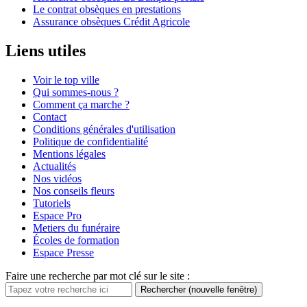
Le contrat obsèques en prestations
Assurance obsèques Crédit Agricole
Liens utiles
Voir le top ville
Qui sommes-nous ?
Comment ça marche ?
Contact
Conditions générales d'utilisation
Politique de confidentialité
Mentions légales
Actualités
Nos vidéos
Nos conseils fleurs
Tutoriels
Espace Pro
Metiers du funéraire
Écoles de formation
Espace Presse
Faire une recherche par mot clé sur le site :
Rechercher
(nouvelle fenêtre)