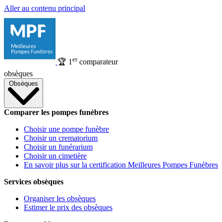
Aller au contenu principal
er
🏆
1
comparateur
obsèques
Obsèques
Comparer les pompes funèbres
Choisir une pompe funèbre
Choisir un crematorium
Choisir un funérarium
Choisir un cimetière
En savoir plus sur la certification Meilleures Pompes Funèbres
Services obsèques
Organiser les obsèques
Estimer le prix des obsèques