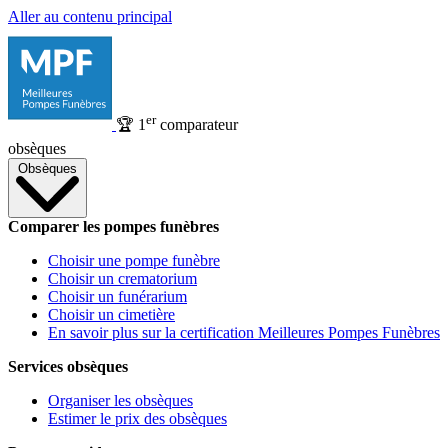
Aller au contenu principal
er
🏆
1
comparateur
obsèques
Obsèques
Comparer les pompes funèbres
Choisir une pompe funèbre
Choisir un crematorium
Choisir un funérarium
Choisir un cimetière
En savoir plus sur la certification Meilleures Pompes Funèbres
Services obsèques
Organiser les obsèques
Estimer le prix des obsèques