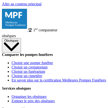
Aller au contenu principal
er
🏆
1
comparateur
obsèques
Obsèques
Comparer les pompes funèbres
Choisir une pompe funèbre
Choisir un crematorium
Choisir un funérarium
Choisir un cimetière
En savoir plus sur la certification Meilleures Pompes Funèbres
Services obsèques
Organiser les obsèques
Estimer le prix des obsèques