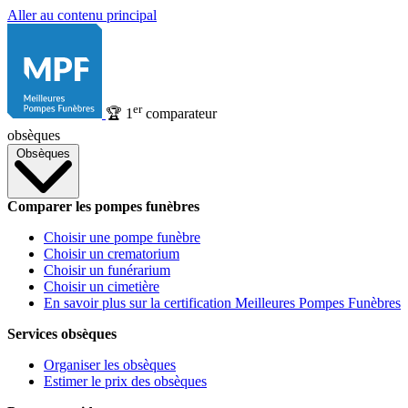
Aller au contenu principal
er
🏆
1
comparateur
obsèques
Obsèques
Comparer les pompes funèbres
Choisir une pompe funèbre
Choisir un crematorium
Choisir un funérarium
Choisir un cimetière
En savoir plus sur la certification Meilleures Pompes Funèbres
Services obsèques
Organiser les obsèques
Estimer le prix des obsèques