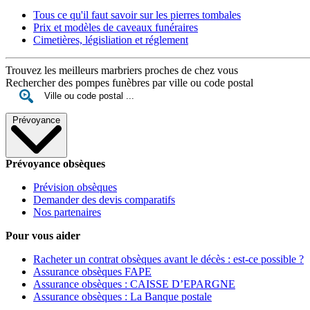
Tous ce qu'il faut savoir sur les pierres tombales
Prix et modèles de caveaux funéraires
Cimetières, législiation et réglement
Trouvez les meilleurs marbriers proches de chez vous
Rechercher des pompes funèbres par ville ou code postal
Prévoyance
Prévoyance obsèques
Prévision obsèques
Demander des devis comparatifs
Nos partenaires
Pour vous aider
Racheter un contrat obsèques avant le décès : est-ce possible ?
Assurance obsèques FAPE
Assurance obsèques : CAISSE D’EPARGNE
Assurance obsèques : La Banque postale