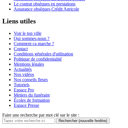
Le contrat obsèques en prestations
Assurance obsèques Crédit Agricole
Liens utiles
Voir le top ville
Qui sommes-nous ?
Comment ça marche ?
Contact
Conditions générales d'utilisation
Politique de confidentialité
Mentions légales
Actualités
Nos vidéos
Nos conseils fleurs
Tutoriels
Espace Pro
Metiers du funéraire
Écoles de formation
Espace Presse
Faire une recherche par mot clé sur le site :
Rechercher
(nouvelle fenêtre)