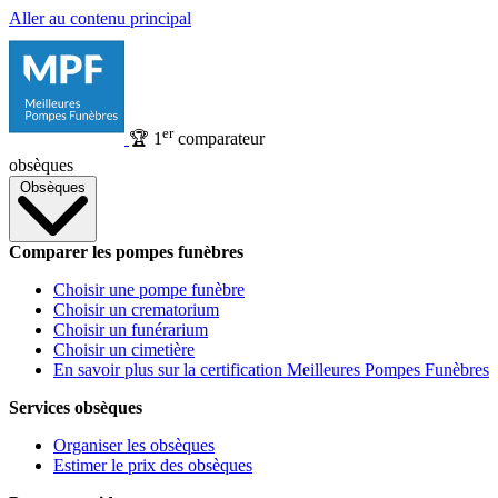
Aller au contenu principal
er
🏆
1
comparateur
obsèques
Obsèques
Comparer les pompes funèbres
Choisir une pompe funèbre
Choisir un crematorium
Choisir un funérarium
Choisir un cimetière
En savoir plus sur la certification Meilleures Pompes Funèbres
Services obsèques
Organiser les obsèques
Estimer le prix des obsèques