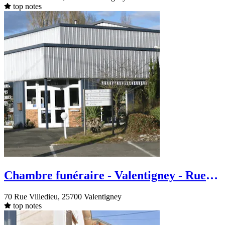
top notes
Chambre funéraire - Valentigney - Rue
Villedieu
70 Rue Villedieu, 25700 Valentigney
top notes