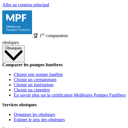
Aller au contenu principal
er
🏆
1
comparateur
obsèques
Obsèques
Comparer les pompes funèbres
Choisir une pompe funèbre
Choisir un crematorium
Choisir un funérarium
Choisir un cimetière
En savoir plus sur la certification Meilleures Pompes Funèbres
Services obsèques
Organiser les obsèques
Estimer le prix des obsèques