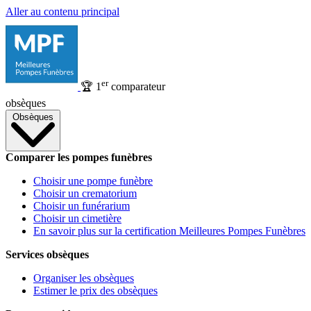
Aller au contenu principal
er
🏆
1
comparateur
obsèques
Obsèques
Comparer les pompes funèbres
Choisir une pompe funèbre
Choisir un crematorium
Choisir un funérarium
Choisir un cimetière
En savoir plus sur la certification Meilleures Pompes Funèbres
Services obsèques
Organiser les obsèques
Estimer le prix des obsèques