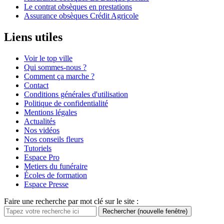
Le contrat obsèques en prestations
Assurance obsèques Crédit Agricole
Liens utiles
Voir le top ville
Qui sommes-nous ?
Comment ça marche ?
Contact
Conditions générales d'utilisation
Politique de confidentialité
Mentions légales
Actualités
Nos vidéos
Nos conseils fleurs
Tutoriels
Espace Pro
Metiers du funéraire
Écoles de formation
Espace Presse
Faire une recherche par mot clé sur le site :
Rechercher
(nouvelle fenêtre)