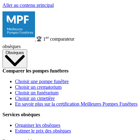
Aller au contenu principal
er
🏆
1
comparateur
obsèques
Obsèques
Comparer les pompes funèbres
Choisir une pompe funèbre
Choisir un crematorium
Choisir un funérarium
Choisir un cimetière
En savoir plus sur la certification Meilleures Pompes Funèbres
Services obsèques
Organiser les obsèques
Estimer le prix des obsèques