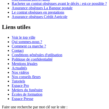
Racheter un contrat obsèques avant le décès : est-ce possible ?
Assurance obsèques La Banque postale
Le contrat obsèques en prestations
Assurance obsèques Crédit Agricole
Liens utiles
Voir le top ville
Qui sommes-nous ?
Comment ça marche ?
Contact
Conditions générales d'utilisation
Politique de confidentialité
Mentions légales
Actualités
Nos vidéos
Nos conseils fleurs
Tutoriels
Espace Pro
Metiers du funéraire
Écoles de formation
Espace Presse
Faire une recherche par mot clé sur le site :