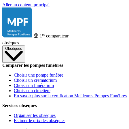
Aller au contenu principal
er
🏆
1
comparateur
obsèques
Obsèques
Comparer les pompes funèbres
Choisir une pompe funèbre
Choisir un crematorium
Choisir un funérarium
Choisir un cimetière
En savoir plus sur la certification Meilleures Pompes Funèbres
Services obsèques
Organiser les obsèques
Estimer le prix des obsèques