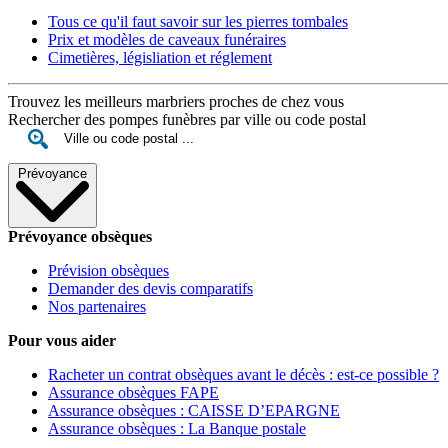
Tous ce qu'il faut savoir sur les pierres tombales
Prix et modèles de caveaux funéraires
Cimetières, législiation et réglement
Trouvez les meilleurs marbriers proches de chez vous
Rechercher des pompes funèbres par ville ou code postal
Prévoyance
Prévoyance obsèques
Prévision obsèques
Demander des devis comparatifs
Nos partenaires
Pour vous aider
Racheter un contrat obsèques avant le décès : est-ce possible ?
Assurance obsèques FAPE
Assurance obsèques : CAISSE D’EPARGNE
Assurance obsèques : La Banque postale