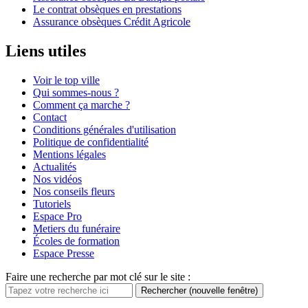
Le contrat obsèques en prestations
Assurance obsèques Crédit Agricole
Liens utiles
Voir le top ville
Qui sommes-nous ?
Comment ça marche ?
Contact
Conditions générales d'utilisation
Politique de confidentialité
Mentions légales
Actualités
Nos vidéos
Nos conseils fleurs
Tutoriels
Espace Pro
Metiers du funéraire
Écoles de formation
Espace Presse
Faire une recherche par mot clé sur le site :
Rechercher
(nouvelle fenêtre)