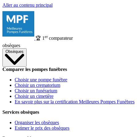
Aller au contenu principal
er
🏆
1
comparateur
obsèques
Obsèques
Comparer les pompes funèbres
Choisir une pompe funèbre
Choisir un crematorium
Choisir un funérarium
Choisir un cimetière
En savoir plus sur la certification Meilleures Pompes Funèbres
Services obsèques
Organiser les obsèques
Estimer le prix des obsèques