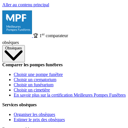
Aller au contenu principal
er
🏆
1
comparateur
obsèques
Obsèques
Comparer les pompes funèbres
Choisir une pompe funèbre
Choisir un crematorium
Choisir un funérarium
Choisir un cimetière
En savoir plus sur la certification Meilleures Pompes Funèbres
Services obsèques
Organiser les obsèques
Estimer le prix des obsèques