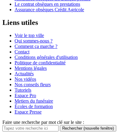
Le contrat obsèques en prestations
Assurance obsèques Crédit Agricole
Liens utiles
Voir le top ville
Qui sommes-nous ?
Comment ça marche ?
Contact
Conditions générales d'utilisation
Politique de confidentialité
Mentions légales
Actualités
Nos vidéos
Nos conseils fleurs
Tutoriels
Espace Pro
Metiers du funéraire
Écoles de formation
Espace Presse
Faire une recherche par mot clé sur le site :
Rechercher
(nouvelle fenêtre)