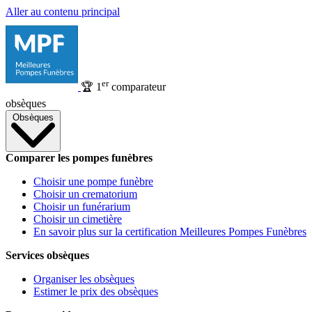
Aller au contenu principal
er
🏆
1
comparateur
obsèques
Obsèques
Comparer les pompes funèbres
Choisir une pompe funèbre
Choisir un crematorium
Choisir un funérarium
Choisir un cimetière
En savoir plus sur la certification Meilleures Pompes Funèbres
Services obsèques
Organiser les obsèques
Estimer le prix des obsèques