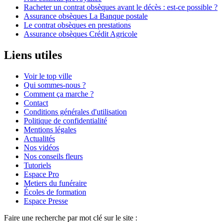
Racheter un contrat obsèques avant le décès : est-ce possible ?
Assurance obsèques La Banque postale
Le contrat obsèques en prestations
Assurance obsèques Crédit Agricole
Liens utiles
Voir le top ville
Qui sommes-nous ?
Comment ça marche ?
Contact
Conditions générales d'utilisation
Politique de confidentialité
Mentions légales
Actualités
Nos vidéos
Nos conseils fleurs
Tutoriels
Espace Pro
Metiers du funéraire
Écoles de formation
Espace Presse
Faire une recherche par mot clé sur le site :