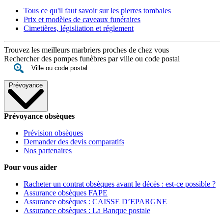
Tous ce qu'il faut savoir sur les pierres tombales
Prix et modèles de caveaux funéraires
Cimetières, législiation et réglement
Trouvez les meilleurs marbriers proches de chez vous
Rechercher des pompes funèbres par ville ou code postal
Prévoyance
Prévoyance obsèques
Prévision obsèques
Demander des devis comparatifs
Nos partenaires
Pour vous aider
Racheter un contrat obsèques avant le décès : est-ce possible ?
Assurance obsèques FAPE
Assurance obsèques : CAISSE D’EPARGNE
Assurance obsèques : La Banque postale