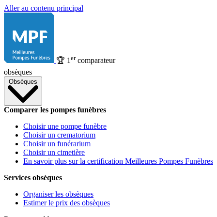
Aller au contenu principal
er
🏆
1
comparateur
obsèques
Obsèques
Comparer les pompes funèbres
Choisir une pompe funèbre
Choisir un crematorium
Choisir un funérarium
Choisir un cimetière
En savoir plus sur la certification Meilleures Pompes Funèbres
Services obsèques
Organiser les obsèques
Estimer le prix des obsèques