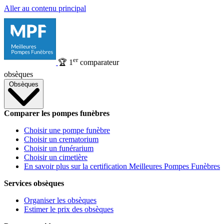
Aller au contenu principal
er
🏆
1
comparateur
obsèques
Obsèques
Comparer les pompes funèbres
Choisir une pompe funèbre
Choisir un crematorium
Choisir un funérarium
Choisir un cimetière
En savoir plus sur la certification Meilleures Pompes Funèbres
Services obsèques
Organiser les obsèques
Estimer le prix des obsèques