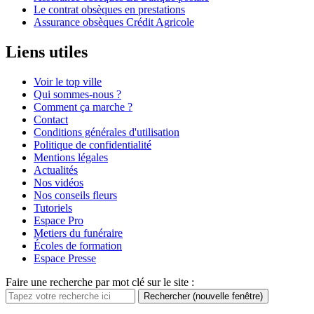
Le contrat obsèques en prestations
Assurance obsèques Crédit Agricole
Liens utiles
Voir le top ville
Qui sommes-nous ?
Comment ça marche ?
Contact
Conditions générales d'utilisation
Politique de confidentialité
Mentions légales
Actualités
Nos vidéos
Nos conseils fleurs
Tutoriels
Espace Pro
Metiers du funéraire
Écoles de formation
Espace Presse
Faire une recherche par mot clé sur le site :
Rechercher
(nouvelle fenêtre)