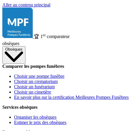
Aller au contenu principal
er
🏆
1
comparateur
obsèques
Obsèques
Comparer les pompes funèbres
Choisir une pompe funèbre
Choisir un crematorium
Choisir un funérarium
Choisir un cimetière
En savoir plus sur la certification Meilleures Pompes Funèbres
Services obsèques
Organiser les obsèques
Estimer le prix des obsèques