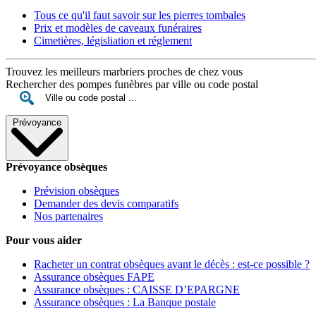
Tous ce qu'il faut savoir sur les pierres tombales
Prix et modèles de caveaux funéraires
Cimetières, législiation et réglement
Trouvez les meilleurs marbriers proches de chez vous
Rechercher des pompes funèbres par ville ou code postal
Prévoyance
Prévoyance obsèques
Prévision obsèques
Demander des devis comparatifs
Nos partenaires
Pour vous aider
Racheter un contrat obsèques avant le décès : est-ce possible ?
Assurance obsèques FAPE
Assurance obsèques : CAISSE D’EPARGNE
Assurance obsèques : La Banque postale