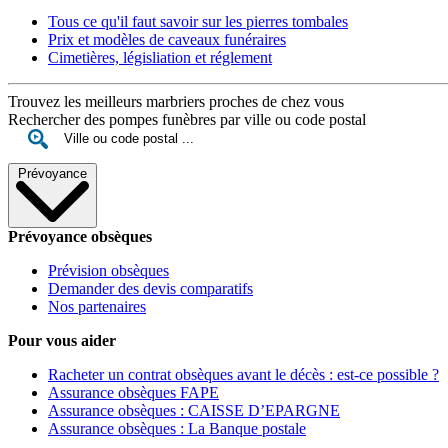
Tous ce qu'il faut savoir sur les pierres tombales
Prix et modèles de caveaux funéraires
Cimetières, législiation et réglement
Trouvez les meilleurs marbriers proches de chez vous
Rechercher des pompes funèbres par ville ou code postal
Prévoyance
Prévoyance obsèques
Prévision obsèques
Demander des devis comparatifs
Nos partenaires
Pour vous aider
Racheter un contrat obsèques avant le décès : est-ce possible ?
Assurance obsèques FAPE
Assurance obsèques : CAISSE D’EPARGNE
Assurance obsèques : La Banque postale