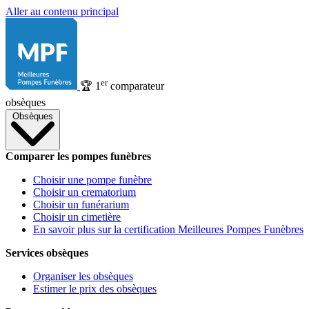
Aller au contenu principal
er
🏆
1
comparateur
obsèques
Obsèques
Comparer les pompes funèbres
Choisir une pompe funèbre
Choisir un crematorium
Choisir un funérarium
Choisir un cimetière
En savoir plus sur la certification Meilleures Pompes Funèbres
Services obsèques
Organiser les obsèques
Estimer le prix des obsèques