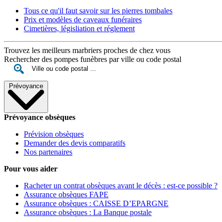
Tous ce qu'il faut savoir sur les pierres tombales
Prix et modèles de caveaux funéraires
Cimetières, législiation et réglement
Trouvez les meilleurs marbriers proches de chez vous
Rechercher des pompes funèbres par ville ou code postal
Prévoyance
Prévoyance obsèques
Prévision obsèques
Demander des devis comparatifs
Nos partenaires
Pour vous aider
Racheter un contrat obsèques avant le décès : est-ce possible ?
Assurance obsèques FAPE
Assurance obsèques : CAISSE D’EPARGNE
Assurance obsèques : La Banque postale