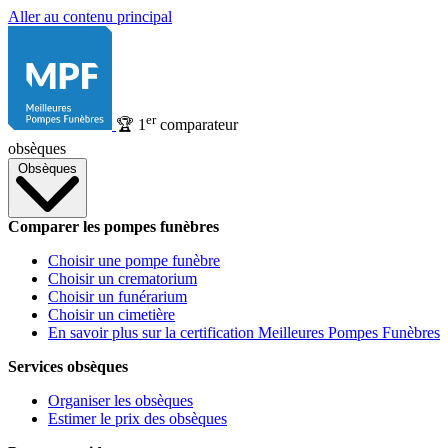
Aller au contenu principal
er
🏆
1
comparateur
obsèques
Obsèques
Comparer les pompes funèbres
Choisir une pompe funèbre
Choisir un crematorium
Choisir un funérarium
Choisir un cimetière
En savoir plus sur la certification Meilleures Pompes Funèbres
Services obsèques
Organiser les obsèques
Estimer le prix des obsèques