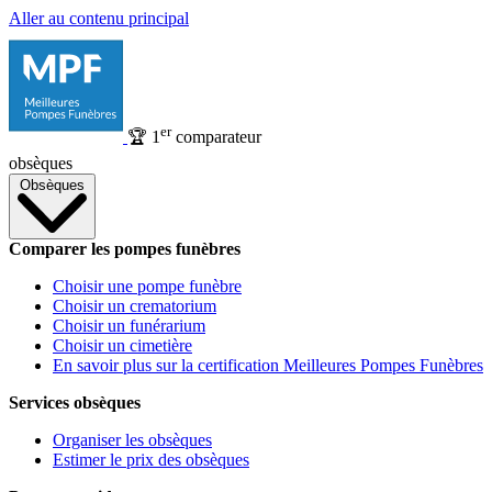
Aller au contenu principal
er
🏆
1
comparateur
obsèques
Obsèques
Comparer les pompes funèbres
Choisir une pompe funèbre
Choisir un crematorium
Choisir un funérarium
Choisir un cimetière
En savoir plus sur la certification Meilleures Pompes Funèbres
Services obsèques
Organiser les obsèques
Estimer le prix des obsèques