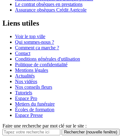
Le contrat obsèques en prestations
Assurance obsèques Crédit Agricole
Liens utiles
Voir le top ville
Qui sommes-nous ?
Comment ça marche ?
Contact
Conditions générales d'utilisation
Politique de confidentialité
Mentions légales
Actualités
Nos vidéos
Nos conseils fleurs
Tutoriels
Espace Pro
Metiers du funéraire
Écoles de formation
Espace Presse
Faire une recherche par mot clé sur le site :
Rechercher
(nouvelle fenêtre)