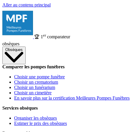
Aller au contenu principal
er
🏆
1
comparateur
obsèques
Obsèques
Comparer les pompes funèbres
Choisir une pompe funèbre
Choisir un crematorium
Choisir un funérarium
Choisir un cimetière
En savoir plus sur la certification Meilleures Pompes Funèbres
Services obsèques
Organiser les obsèques
Estimer le prix des obsèques