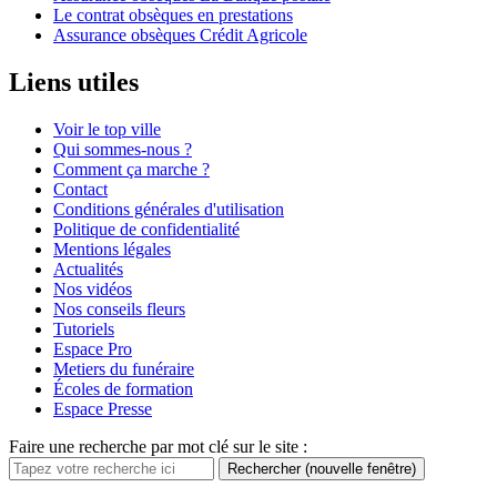
Le contrat obsèques en prestations
Assurance obsèques Crédit Agricole
Liens utiles
Voir le top ville
Qui sommes-nous ?
Comment ça marche ?
Contact
Conditions générales d'utilisation
Politique de confidentialité
Mentions légales
Actualités
Nos vidéos
Nos conseils fleurs
Tutoriels
Espace Pro
Metiers du funéraire
Écoles de formation
Espace Presse
Faire une recherche par mot clé sur le site :
Rechercher
(nouvelle fenêtre)