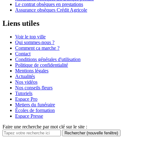
Le contrat obsèques en prestations
Assurance obsèques Crédit Agricole
Liens utiles
Voir le top ville
Qui sommes-nous ?
Comment ça marche ?
Contact
Conditions générales d'utilisation
Politique de confidentialité
Mentions légales
Actualités
Nos vidéos
Nos conseils fleurs
Tutoriels
Espace Pro
Metiers du funéraire
Écoles de formation
Espace Presse
Faire une recherche par mot clé sur le site :
Rechercher
(nouvelle fenêtre)