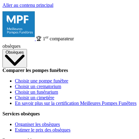
Aller au contenu principal
er
🏆
1
comparateur
obsèques
Obsèques
Comparer les pompes funèbres
Choisir une pompe funèbre
Choisir un crematorium
Choisir un funérarium
Choisir un cimetière
En savoir plus sur la certification Meilleures Pompes Funèbres
Services obsèques
Organiser les obsèques
Estimer le prix des obsèques