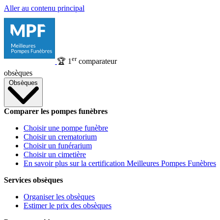
Aller au contenu principal
er
🏆
1
comparateur
obsèques
Obsèques
Comparer les pompes funèbres
Choisir une pompe funèbre
Choisir un crematorium
Choisir un funérarium
Choisir un cimetière
En savoir plus sur la certification Meilleures Pompes Funèbres
Services obsèques
Organiser les obsèques
Estimer le prix des obsèques