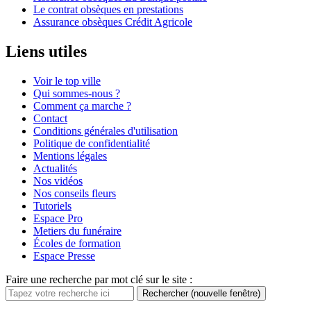
Le contrat obsèques en prestations
Assurance obsèques Crédit Agricole
Liens utiles
Voir le top ville
Qui sommes-nous ?
Comment ça marche ?
Contact
Conditions générales d'utilisation
Politique de confidentialité
Mentions légales
Actualités
Nos vidéos
Nos conseils fleurs
Tutoriels
Espace Pro
Metiers du funéraire
Écoles de formation
Espace Presse
Faire une recherche par mot clé sur le site :
Rechercher
(nouvelle fenêtre)