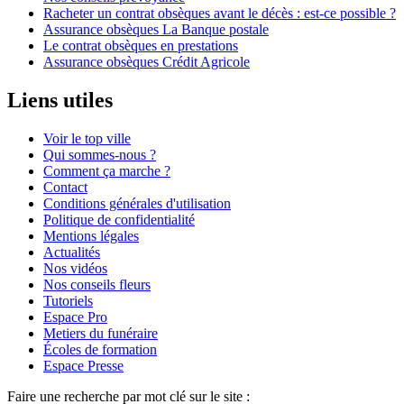
Racheter un contrat obsèques avant le décès : est-ce possible ?
Assurance obsèques La Banque postale
Le contrat obsèques en prestations
Assurance obsèques Crédit Agricole
Liens utiles
Voir le top ville
Qui sommes-nous ?
Comment ça marche ?
Contact
Conditions générales d'utilisation
Politique de confidentialité
Mentions légales
Actualités
Nos vidéos
Nos conseils fleurs
Tutoriels
Espace Pro
Metiers du funéraire
Écoles de formation
Espace Presse
Faire une recherche par mot clé sur le site :