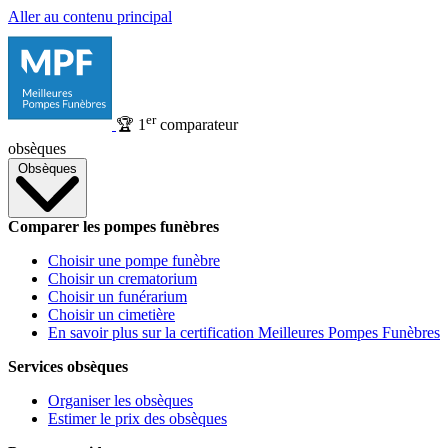
Aller au contenu principal
er
🏆
1
comparateur
obsèques
Obsèques
Comparer les pompes funèbres
Choisir une pompe funèbre
Choisir un crematorium
Choisir un funérarium
Choisir un cimetière
En savoir plus sur la certification Meilleures Pompes Funèbres
Services obsèques
Organiser les obsèques
Estimer le prix des obsèques