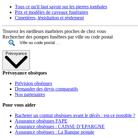
Tous ce qu'il faut savoir sur les pierres tombales
Prix et modèles de caveaux funéraires
Cimetières, législiation et réglement
Trouvez les meilleurs marbriers proches de chez vous
Rechercher des pompes funèbres par ville ou code postal
Prévoyance
Prévoyance obsèques
Prévision obsèques
Demander des devis comparatifs
Nos partenaires
Pour vous aider
Racheter un contrat obsèques avant le décès : est-ce possible ?
Assurance obsèques FAPE
Assurance obsèques : CAISSE D’EPARGNE
Assurance obsèques : La Banque postale