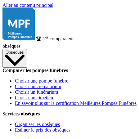
Aller au contenu principal
er
🏆
1
comparateur
obsèques
Obsèques
Comparer les pompes funèbres
Choisir une pompe funèbre
Choisir un crematorium
Choisir un funérarium
Choisir un cimetière
En savoir plus sur la certification Meilleures Pompes Funèbres
Services obsèques
Organiser les obsèques
Estimer le prix des obsèques