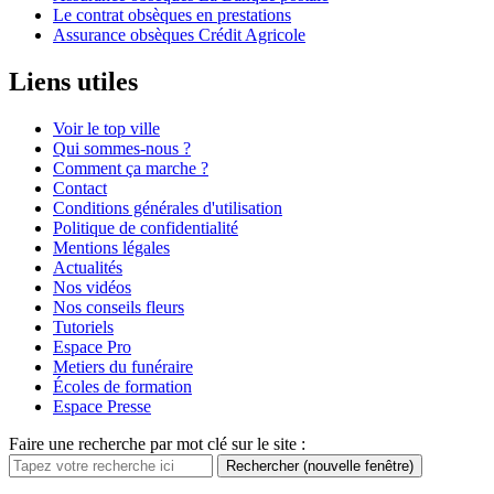
Le contrat obsèques en prestations
Assurance obsèques Crédit Agricole
Liens utiles
Voir le top ville
Qui sommes-nous ?
Comment ça marche ?
Contact
Conditions générales d'utilisation
Politique de confidentialité
Mentions légales
Actualités
Nos vidéos
Nos conseils fleurs
Tutoriels
Espace Pro
Metiers du funéraire
Écoles de formation
Espace Presse
Faire une recherche par mot clé sur le site :
Rechercher
(nouvelle fenêtre)