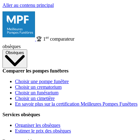
Aller au contenu principal
er
🏆
1
comparateur
obsèques
Obsèques
Comparer les pompes funèbres
Choisir une pompe funèbre
Choisir un crematorium
Choisir un funérarium
Choisir un cimetière
En savoir plus sur la certification Meilleures Pompes Funèbres
Services obsèques
Organiser les obsèques
Estimer le prix des obsèques