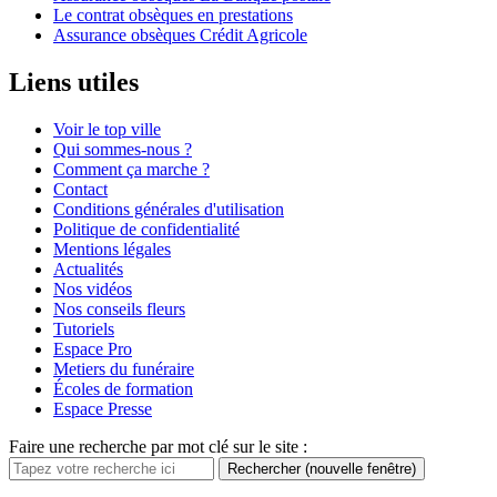
Le contrat obsèques en prestations
Assurance obsèques Crédit Agricole
Liens utiles
Voir le top ville
Qui sommes-nous ?
Comment ça marche ?
Contact
Conditions générales d'utilisation
Politique de confidentialité
Mentions légales
Actualités
Nos vidéos
Nos conseils fleurs
Tutoriels
Espace Pro
Metiers du funéraire
Écoles de formation
Espace Presse
Faire une recherche par mot clé sur le site :
Rechercher
(nouvelle fenêtre)