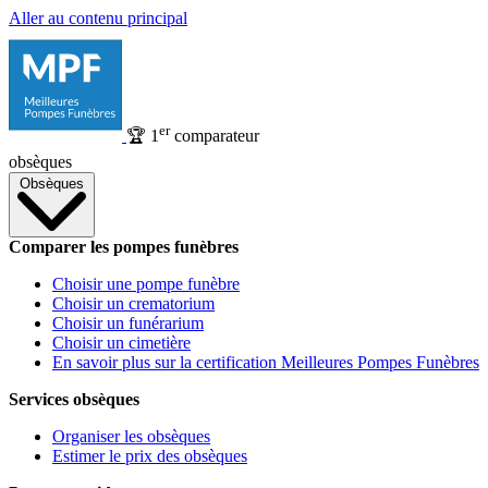
Aller au contenu principal
er
🏆
1
comparateur
obsèques
Obsèques
Comparer les pompes funèbres
Choisir une pompe funèbre
Choisir un crematorium
Choisir un funérarium
Choisir un cimetière
En savoir plus sur la certification Meilleures Pompes Funèbres
Services obsèques
Organiser les obsèques
Estimer le prix des obsèques