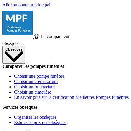
Aller au contenu principal
er
🏆
1
comparateur
obsèques
Obsèques
Comparer les pompes funèbres
Choisir une pompe funèbre
Choisir un crematorium
Choisir un funérarium
Choisir un cimetière
En savoir plus sur la certification Meilleures Pompes Funèbres
Services obsèques
Organiser les obsèques
Estimer le prix des obsèques