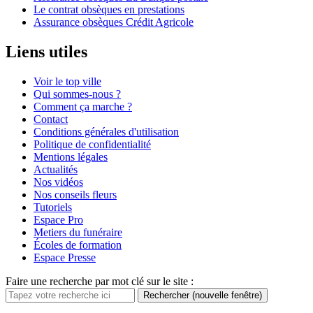
Le contrat obsèques en prestations
Assurance obsèques Crédit Agricole
Liens utiles
Voir le top ville
Qui sommes-nous ?
Comment ça marche ?
Contact
Conditions générales d'utilisation
Politique de confidentialité
Mentions légales
Actualités
Nos vidéos
Nos conseils fleurs
Tutoriels
Espace Pro
Metiers du funéraire
Écoles de formation
Espace Presse
Faire une recherche par mot clé sur le site :
Rechercher
(nouvelle fenêtre)