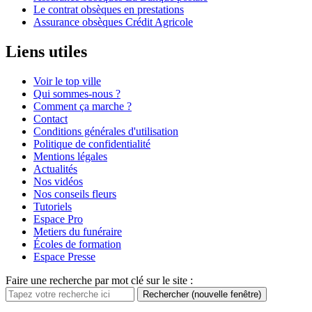
Le contrat obsèques en prestations
Assurance obsèques Crédit Agricole
Liens utiles
Voir le top ville
Qui sommes-nous ?
Comment ça marche ?
Contact
Conditions générales d'utilisation
Politique de confidentialité
Mentions légales
Actualités
Nos vidéos
Nos conseils fleurs
Tutoriels
Espace Pro
Metiers du funéraire
Écoles de formation
Espace Presse
Faire une recherche par mot clé sur le site :
Rechercher
(nouvelle fenêtre)