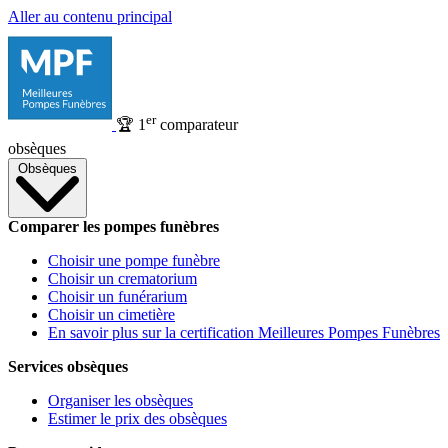
Aller au contenu principal
er
🏆
1
comparateur
obsèques
Obsèques
Comparer les pompes funèbres
Choisir une pompe funèbre
Choisir un crematorium
Choisir un funérarium
Choisir un cimetière
En savoir plus sur la certification Meilleures Pompes Funèbres
Services obsèques
Organiser les obsèques
Estimer le prix des obsèques