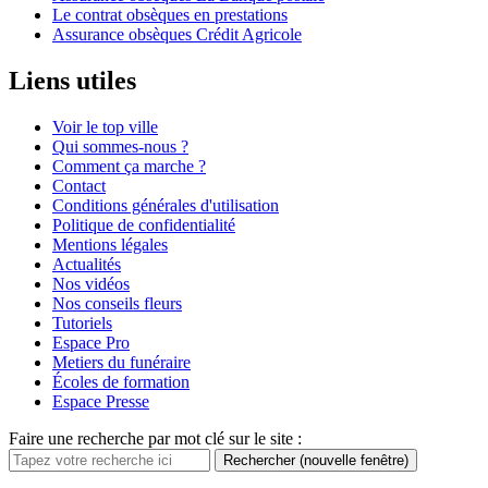
Le contrat obsèques en prestations
Assurance obsèques Crédit Agricole
Liens utiles
Voir le top ville
Qui sommes-nous ?
Comment ça marche ?
Contact
Conditions générales d'utilisation
Politique de confidentialité
Mentions légales
Actualités
Nos vidéos
Nos conseils fleurs
Tutoriels
Espace Pro
Metiers du funéraire
Écoles de formation
Espace Presse
Faire une recherche par mot clé sur le site :
Rechercher
(nouvelle fenêtre)