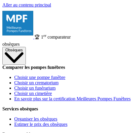
Aller au contenu principal
er
🏆
1
comparateur
obsèques
Obsèques
Comparer les pompes funèbres
Choisir une pompe funèbre
Choisir un crematorium
Choisir un funérarium
Choisir un cimetière
En savoir plus sur la certification Meilleures Pompes Funèbres
Services obsèques
Organiser les obsèques
Estimer le prix des obsèques