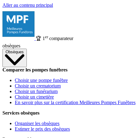
Aller au contenu principal
er
🏆
1
comparateur
obsèques
Obsèques
Comparer les pompes funèbres
Choisir une pompe funèbre
Choisir un crematorium
Choisir un funérarium
Choisir un cimetière
En savoir plus sur la certification Meilleures Pompes Funèbres
Services obsèques
Organiser les obsèques
Estimer le prix des obsèques