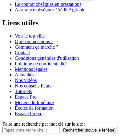
Le contrat obsèques en prestations
Assurance obsèques Crédit Agricole
Liens utiles
Voir le top ville
Qui sommes-nous ?
Comment ça marche ?
Contact
Conditions générales d'utilisation
Politique de confidentialité
Mentions légales
Actualités
Nos vidéos
Nos conseils fleurs
Tutoriels
Espace Pro
Metiers du funéraire
Écoles de formation
Espace Presse
Faire une recherche par mot clé sur le site :
Rechercher
(nouvelle fenêtre)