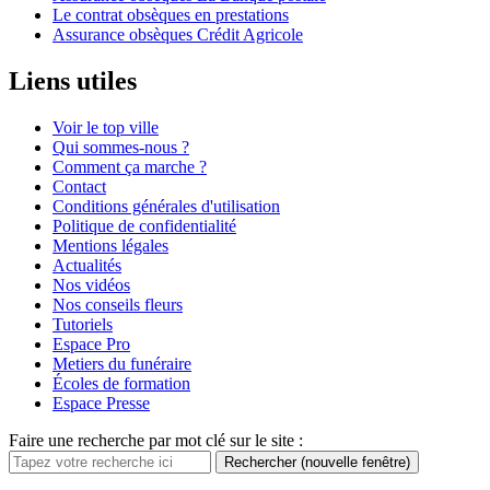
Le contrat obsèques en prestations
Assurance obsèques Crédit Agricole
Liens utiles
Voir le top ville
Qui sommes-nous ?
Comment ça marche ?
Contact
Conditions générales d'utilisation
Politique de confidentialité
Mentions légales
Actualités
Nos vidéos
Nos conseils fleurs
Tutoriels
Espace Pro
Metiers du funéraire
Écoles de formation
Espace Presse
Faire une recherche par mot clé sur le site :
Rechercher
(nouvelle fenêtre)