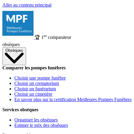
Aller au contenu principal
er
🏆
1
comparateur
obsèques
Obsèques
Comparer les pompes funèbres
Choisir une pompe funèbre
Choisir un crematorium
Choisir un funérarium
Choisir un cimetière
En savoir plus sur la certification Meilleures Pompes Funèbres
Services obsèques
Organiser les obsèques
Estimer le prix des obsèques