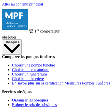
Aller au contenu principal
er
🏆
1
comparateur
obsèques
Obsèques
Comparer les pompes funèbres
Choisir une pompe funèbre
Choisir un crematorium
Choisir un funérarium
Choisir un cimetière
En savoir plus sur la certification Meilleures Pompes Funèbres
Services obsèques
Organiser les obsèques
Estimer le prix des obsèques