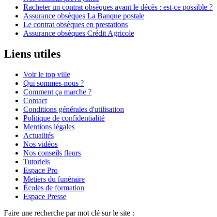
Racheter un contrat obsèques avant le décès : est-ce possible ?
Assurance obsèques La Banque postale
Le contrat obsèques en prestations
Assurance obsèques Crédit Agricole
Liens utiles
Voir le top ville
Qui sommes-nous ?
Comment ça marche ?
Contact
Conditions générales d'utilisation
Politique de confidentialité
Mentions légales
Actualités
Nos vidéos
Nos conseils fleurs
Tutoriels
Espace Pro
Metiers du funéraire
Écoles de formation
Espace Presse
Faire une recherche par mot clé sur le site :