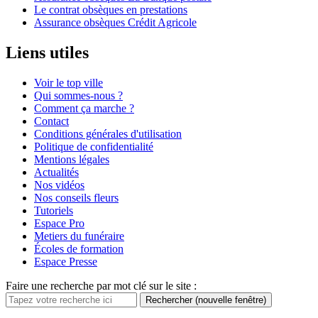
Le contrat obsèques en prestations
Assurance obsèques Crédit Agricole
Liens utiles
Voir le top ville
Qui sommes-nous ?
Comment ça marche ?
Contact
Conditions générales d'utilisation
Politique de confidentialité
Mentions légales
Actualités
Nos vidéos
Nos conseils fleurs
Tutoriels
Espace Pro
Metiers du funéraire
Écoles de formation
Espace Presse
Faire une recherche par mot clé sur le site :
Rechercher
(nouvelle fenêtre)