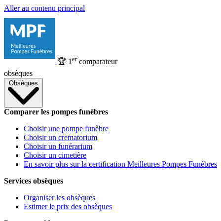
Aller au contenu principal
er
🏆
1
comparateur
obsèques
Obsèques
Comparer les pompes funèbres
Choisir une pompe funèbre
Choisir un crematorium
Choisir un funérarium
Choisir un cimetière
En savoir plus sur la certification Meilleures Pompes Funèbres
Services obsèques
Organiser les obsèques
Estimer le prix des obsèques