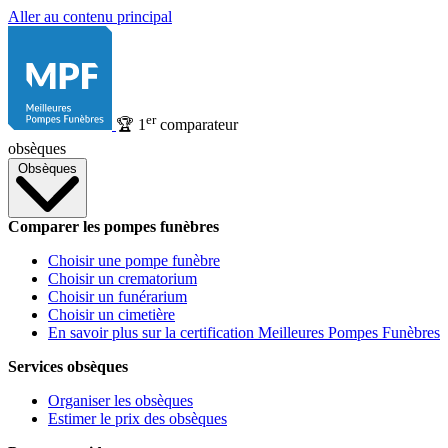
Aller au contenu principal
er
🏆
1
comparateur
obsèques
Obsèques
Comparer les pompes funèbres
Choisir une pompe funèbre
Choisir un crematorium
Choisir un funérarium
Choisir un cimetière
En savoir plus sur la certification Meilleures Pompes Funèbres
Services obsèques
Organiser les obsèques
Estimer le prix des obsèques