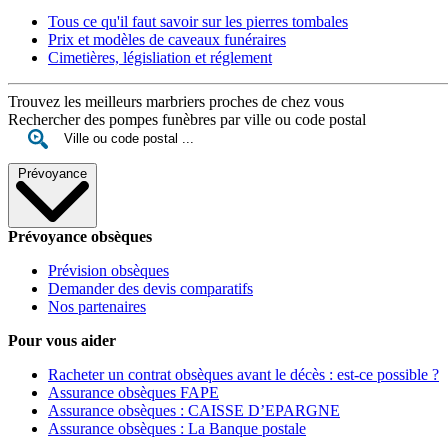
Tous ce qu'il faut savoir sur les pierres tombales
Prix et modèles de caveaux funéraires
Cimetières, législiation et réglement
Trouvez les meilleurs marbriers proches de chez vous
Rechercher des pompes funèbres par ville ou code postal
Prévoyance
Prévoyance obsèques
Prévision obsèques
Demander des devis comparatifs
Nos partenaires
Pour vous aider
Racheter un contrat obsèques avant le décès : est-ce possible ?
Assurance obsèques FAPE
Assurance obsèques : CAISSE D’EPARGNE
Assurance obsèques : La Banque postale