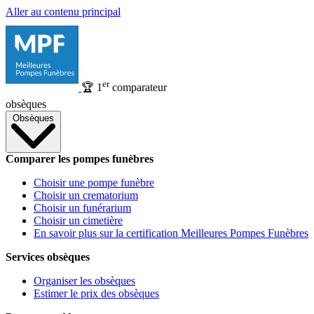
Aller au contenu principal
er
🏆
1
comparateur
obsèques
Obsèques
Comparer les pompes funèbres
Choisir une pompe funèbre
Choisir un crematorium
Choisir un funérarium
Choisir un cimetière
En savoir plus sur la certification Meilleures Pompes Funèbres
Services obsèques
Organiser les obsèques
Estimer le prix des obsèques