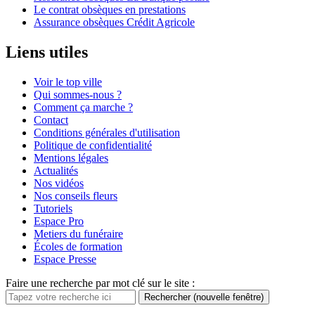
Le contrat obsèques en prestations
Assurance obsèques Crédit Agricole
Liens utiles
Voir le top ville
Qui sommes-nous ?
Comment ça marche ?
Contact
Conditions générales d'utilisation
Politique de confidentialité
Mentions légales
Actualités
Nos vidéos
Nos conseils fleurs
Tutoriels
Espace Pro
Metiers du funéraire
Écoles de formation
Espace Presse
Faire une recherche par mot clé sur le site :
Rechercher
(nouvelle fenêtre)