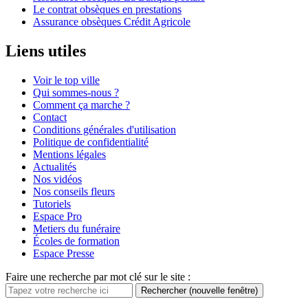
Le contrat obsèques en prestations
Assurance obsèques Crédit Agricole
Liens utiles
Voir le top ville
Qui sommes-nous ?
Comment ça marche ?
Contact
Conditions générales d'utilisation
Politique de confidentialité
Mentions légales
Actualités
Nos vidéos
Nos conseils fleurs
Tutoriels
Espace Pro
Metiers du funéraire
Écoles de formation
Espace Presse
Faire une recherche par mot clé sur le site :
Rechercher
(nouvelle fenêtre)