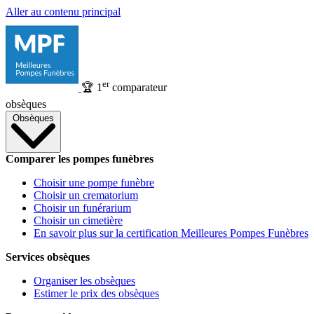
Aller au contenu principal
er
🏆
1
comparateur
obsèques
Obsèques
Comparer les pompes funèbres
Choisir une pompe funèbre
Choisir un crematorium
Choisir un funérarium
Choisir un cimetière
En savoir plus sur la certification Meilleures Pompes Funèbres
Services obsèques
Organiser les obsèques
Estimer le prix des obsèques