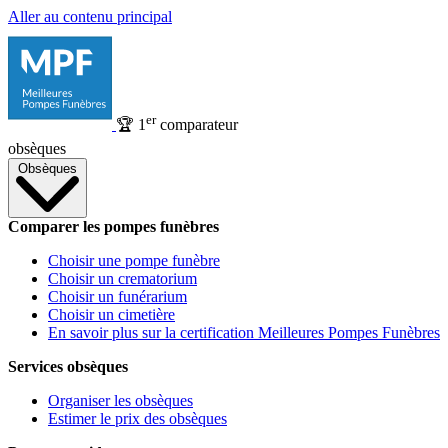
Aller au contenu principal
er
🏆
1
comparateur
obsèques
Obsèques
Comparer les pompes funèbres
Choisir une pompe funèbre
Choisir un crematorium
Choisir un funérarium
Choisir un cimetière
En savoir plus sur la certification Meilleures Pompes Funèbres
Services obsèques
Organiser les obsèques
Estimer le prix des obsèques