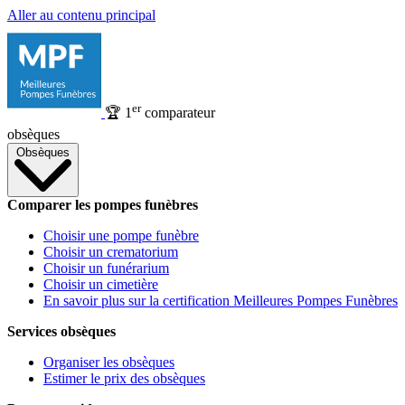
Aller au contenu principal
er
🏆
1
comparateur
obsèques
Obsèques
Comparer les pompes funèbres
Choisir une pompe funèbre
Choisir un crematorium
Choisir un funérarium
Choisir un cimetière
En savoir plus sur la certification Meilleures Pompes Funèbres
Services obsèques
Organiser les obsèques
Estimer le prix des obsèques