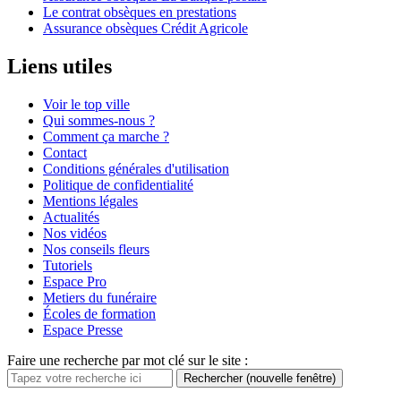
Le contrat obsèques en prestations
Assurance obsèques Crédit Agricole
Liens utiles
Voir le top ville
Qui sommes-nous ?
Comment ça marche ?
Contact
Conditions générales d'utilisation
Politique de confidentialité
Mentions légales
Actualités
Nos vidéos
Nos conseils fleurs
Tutoriels
Espace Pro
Metiers du funéraire
Écoles de formation
Espace Presse
Faire une recherche par mot clé sur le site :
Rechercher
(nouvelle fenêtre)