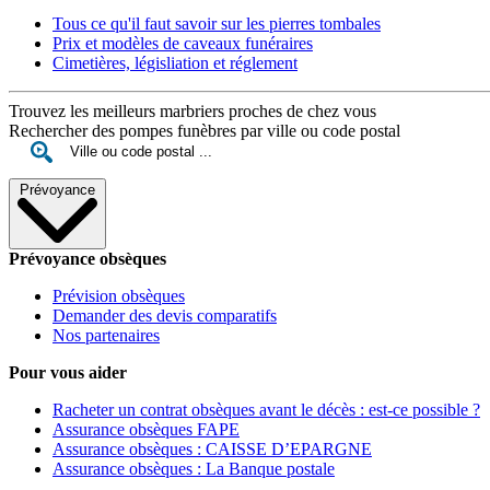
Tous ce qu'il faut savoir sur les pierres tombales
Prix et modèles de caveaux funéraires
Cimetières, législiation et réglement
Trouvez les meilleurs marbriers proches de chez vous
Rechercher des pompes funèbres par ville ou code postal
Prévoyance
Prévoyance obsèques
Prévision obsèques
Demander des devis comparatifs
Nos partenaires
Pour vous aider
Racheter un contrat obsèques avant le décès : est-ce possible ?
Assurance obsèques FAPE
Assurance obsèques : CAISSE D’EPARGNE
Assurance obsèques : La Banque postale