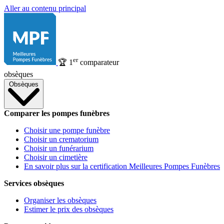
Aller au contenu principal
er
🏆
1
comparateur
obsèques
Obsèques
Comparer les pompes funèbres
Choisir une pompe funèbre
Choisir un crematorium
Choisir un funérarium
Choisir un cimetière
En savoir plus sur la certification Meilleures Pompes Funèbres
Services obsèques
Organiser les obsèques
Estimer le prix des obsèques