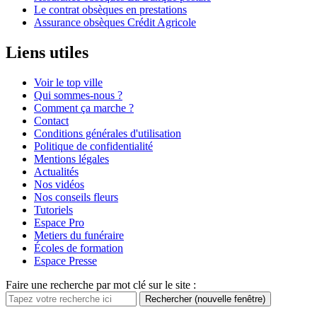
Le contrat obsèques en prestations
Assurance obsèques Crédit Agricole
Liens utiles
Voir le top ville
Qui sommes-nous ?
Comment ça marche ?
Contact
Conditions générales d'utilisation
Politique de confidentialité
Mentions légales
Actualités
Nos vidéos
Nos conseils fleurs
Tutoriels
Espace Pro
Metiers du funéraire
Écoles de formation
Espace Presse
Faire une recherche par mot clé sur le site :
Rechercher
(nouvelle fenêtre)