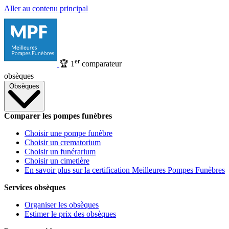
Aller au contenu principal
er
🏆
1
comparateur
obsèques
Obsèques
Comparer les pompes funèbres
Choisir une pompe funèbre
Choisir un crematorium
Choisir un funérarium
Choisir un cimetière
En savoir plus sur la certification Meilleures Pompes Funèbres
Services obsèques
Organiser les obsèques
Estimer le prix des obsèques