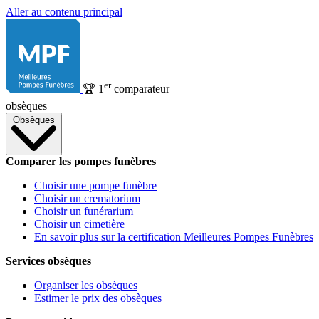
Aller au contenu principal
er
🏆
1
comparateur
obsèques
Obsèques
Comparer les pompes funèbres
Choisir une pompe funèbre
Choisir un crematorium
Choisir un funérarium
Choisir un cimetière
En savoir plus sur la certification Meilleures Pompes Funèbres
Services obsèques
Organiser les obsèques
Estimer le prix des obsèques