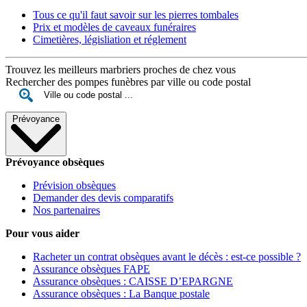
Tous ce qu'il faut savoir sur les pierres tombales
Prix et modèles de caveaux funéraires
Cimetières, législiation et réglement
Trouvez les meilleurs marbriers proches de chez vous
Rechercher des pompes funèbres par ville ou code postal
Prévoyance
Prévoyance obsèques
Prévision obsèques
Demander des devis comparatifs
Nos partenaires
Pour vous aider
Racheter un contrat obsèques avant le décès : est-ce possible ?
Assurance obsèques FAPE
Assurance obsèques : CAISSE D’EPARGNE
Assurance obsèques : La Banque postale