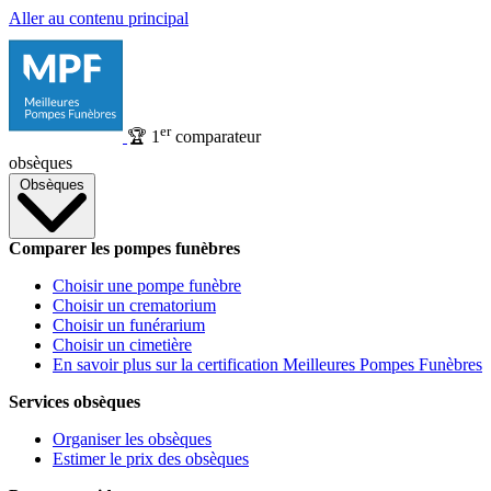
Aller au contenu principal
er
🏆
1
comparateur
obsèques
Obsèques
Comparer les pompes funèbres
Choisir une pompe funèbre
Choisir un crematorium
Choisir un funérarium
Choisir un cimetière
En savoir plus sur la certification Meilleures Pompes Funèbres
Services obsèques
Organiser les obsèques
Estimer le prix des obsèques