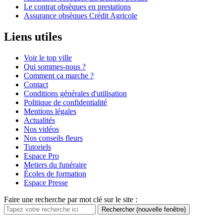
Le contrat obsèques en prestations
Assurance obsèques Crédit Agricole
Liens utiles
Voir le top ville
Qui sommes-nous ?
Comment ça marche ?
Contact
Conditions générales d'utilisation
Politique de confidentialité
Mentions légales
Actualités
Nos vidéos
Nos conseils fleurs
Tutoriels
Espace Pro
Metiers du funéraire
Écoles de formation
Espace Presse
Faire une recherche par mot clé sur le site :
Rechercher
(nouvelle fenêtre)