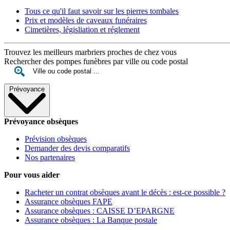
Tous ce qu'il faut savoir sur les pierres tombales
Prix et modèles de caveaux funéraires
Cimetières, législiation et réglement
Trouvez les meilleurs marbriers proches de chez vous
Rechercher des pompes funèbres par ville ou code postal
Prévoyance
Prévoyance obsèques
Prévision obsèques
Demander des devis comparatifs
Nos partenaires
Pour vous aider
Racheter un contrat obsèques avant le décès : est-ce possible ?
Assurance obsèques FAPE
Assurance obsèques : CAISSE D’EPARGNE
Assurance obsèques : La Banque postale