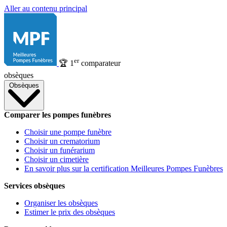
Aller au contenu principal
er
🏆
1
comparateur
obsèques
Obsèques
Comparer les pompes funèbres
Choisir une pompe funèbre
Choisir un crematorium
Choisir un funérarium
Choisir un cimetière
En savoir plus sur la certification Meilleures Pompes Funèbres
Services obsèques
Organiser les obsèques
Estimer le prix des obsèques