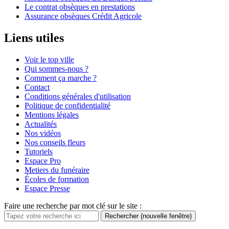
Le contrat obsèques en prestations
Assurance obsèques Crédit Agricole
Liens utiles
Voir le top ville
Qui sommes-nous ?
Comment ça marche ?
Contact
Conditions générales d'utilisation
Politique de confidentialité
Mentions légales
Actualités
Nos vidéos
Nos conseils fleurs
Tutoriels
Espace Pro
Metiers du funéraire
Écoles de formation
Espace Presse
Faire une recherche par mot clé sur le site :
Rechercher
(nouvelle fenêtre)