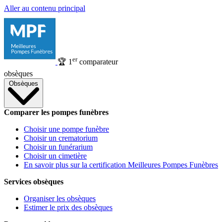
Aller au contenu principal
er
🏆
1
comparateur
obsèques
Obsèques
Comparer les pompes funèbres
Choisir une pompe funèbre
Choisir un crematorium
Choisir un funérarium
Choisir un cimetière
En savoir plus sur la certification Meilleures Pompes Funèbres
Services obsèques
Organiser les obsèques
Estimer le prix des obsèques