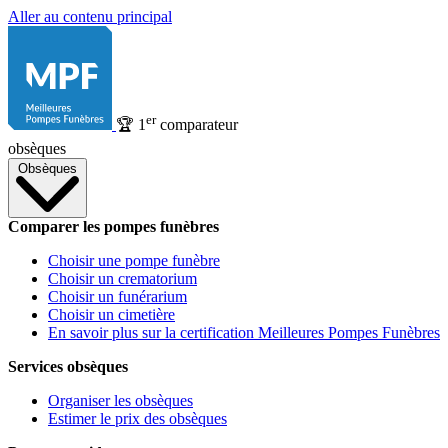
Aller au contenu principal
er
🏆
1
comparateur
obsèques
Obsèques
Comparer les pompes funèbres
Choisir une pompe funèbre
Choisir un crematorium
Choisir un funérarium
Choisir un cimetière
En savoir plus sur la certification Meilleures Pompes Funèbres
Services obsèques
Organiser les obsèques
Estimer le prix des obsèques