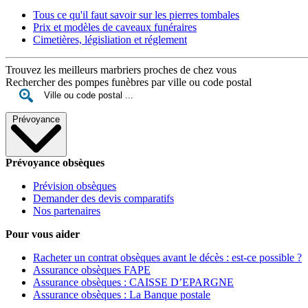
Tous ce qu'il faut savoir sur les pierres tombales
Prix et modèles de caveaux funéraires
Cimetières, législiation et réglement
Trouvez les meilleurs marbriers proches de chez vous
Rechercher des pompes funèbres par ville ou code postal
Prévoyance
Prévoyance obsèques
Prévision obsèques
Demander des devis comparatifs
Nos partenaires
Pour vous aider
Racheter un contrat obsèques avant le décès : est-ce possible ?
Assurance obsèques FAPE
Assurance obsèques : CAISSE D’EPARGNE
Assurance obsèques : La Banque postale