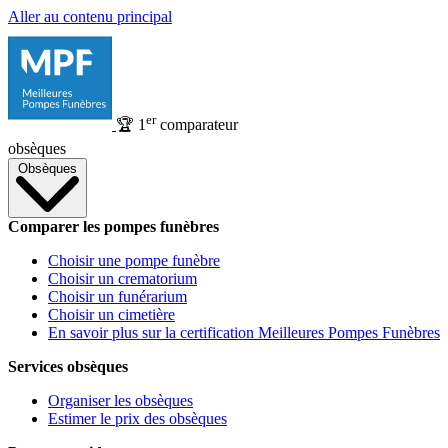
Aller au contenu principal
er
🏆
1
comparateur
obsèques
Obsèques
Comparer les pompes funèbres
Choisir une pompe funèbre
Choisir un crematorium
Choisir un funérarium
Choisir un cimetière
En savoir plus sur la certification Meilleures Pompes Funèbres
Services obsèques
Organiser les obsèques
Estimer le prix des obsèques