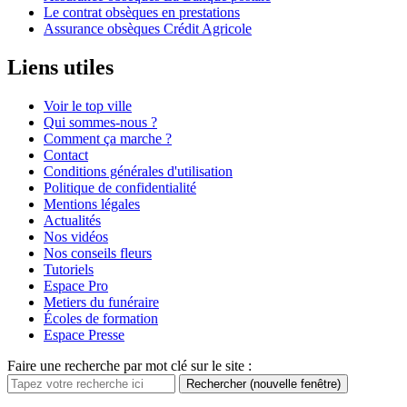
Le contrat obsèques en prestations
Assurance obsèques Crédit Agricole
Liens utiles
Voir le top ville
Qui sommes-nous ?
Comment ça marche ?
Contact
Conditions générales d'utilisation
Politique de confidentialité
Mentions légales
Actualités
Nos vidéos
Nos conseils fleurs
Tutoriels
Espace Pro
Metiers du funéraire
Écoles de formation
Espace Presse
Faire une recherche par mot clé sur le site :
Rechercher
(nouvelle fenêtre)