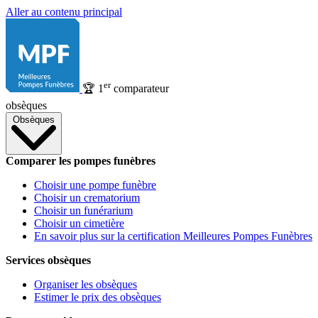
Aller au contenu principal
er
🏆
1
comparateur
obsèques
Obsèques
Comparer les pompes funèbres
Choisir une pompe funèbre
Choisir un crematorium
Choisir un funérarium
Choisir un cimetière
En savoir plus sur la certification Meilleures Pompes Funèbres
Services obsèques
Organiser les obsèques
Estimer le prix des obsèques