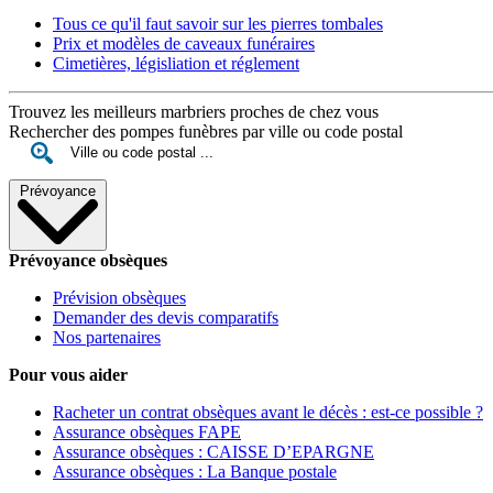
Tous ce qu'il faut savoir sur les pierres tombales
Prix et modèles de caveaux funéraires
Cimetières, législiation et réglement
Trouvez les meilleurs marbriers proches de chez vous
Rechercher des pompes funèbres par ville ou code postal
Prévoyance
Prévoyance obsèques
Prévision obsèques
Demander des devis comparatifs
Nos partenaires
Pour vous aider
Racheter un contrat obsèques avant le décès : est-ce possible ?
Assurance obsèques FAPE
Assurance obsèques : CAISSE D’EPARGNE
Assurance obsèques : La Banque postale