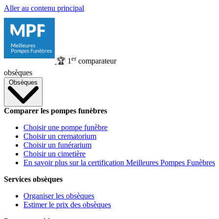
Aller au contenu principal
er
🏆
1
comparateur
obsèques
Obsèques
Comparer les pompes funèbres
Choisir une pompe funèbre
Choisir un crematorium
Choisir un funérarium
Choisir un cimetière
En savoir plus sur la certification Meilleures Pompes Funèbres
Services obsèques
Organiser les obsèques
Estimer le prix des obsèques