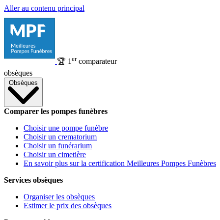
Aller au contenu principal
er
🏆
1
comparateur
obsèques
Obsèques
Comparer les pompes funèbres
Choisir une pompe funèbre
Choisir un crematorium
Choisir un funérarium
Choisir un cimetière
En savoir plus sur la certification Meilleures Pompes Funèbres
Services obsèques
Organiser les obsèques
Estimer le prix des obsèques