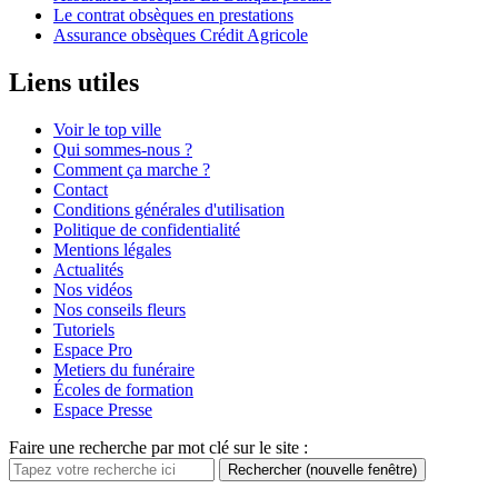
Le contrat obsèques en prestations
Assurance obsèques Crédit Agricole
Liens utiles
Voir le top ville
Qui sommes-nous ?
Comment ça marche ?
Contact
Conditions générales d'utilisation
Politique de confidentialité
Mentions légales
Actualités
Nos vidéos
Nos conseils fleurs
Tutoriels
Espace Pro
Metiers du funéraire
Écoles de formation
Espace Presse
Faire une recherche par mot clé sur le site :
Rechercher
(nouvelle fenêtre)