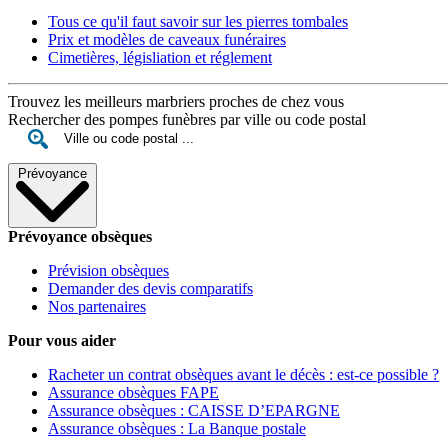
Tous ce qu'il faut savoir sur les pierres tombales
Prix et modèles de caveaux funéraires
Cimetières, législiation et réglement
Trouvez les meilleurs marbriers proches de chez vous
Rechercher des pompes funèbres par ville ou code postal
Prévoyance
Prévoyance obsèques
Prévision obsèques
Demander des devis comparatifs
Nos partenaires
Pour vous aider
Racheter un contrat obsèques avant le décès : est-ce possible ?
Assurance obsèques FAPE
Assurance obsèques : CAISSE D’EPARGNE
Assurance obsèques : La Banque postale