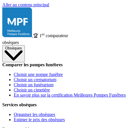
Aller au contenu principal
er
🏆
1
comparateur
obsèques
Obsèques
Comparer les pompes funèbres
Choisir une pompe funèbre
Choisir un crematorium
Choisir un funérarium
Choisir un cimetière
En savoir plus sur la certification Meilleures Pompes Funèbres
Services obsèques
Organiser les obsèques
Estimer le prix des obsèques